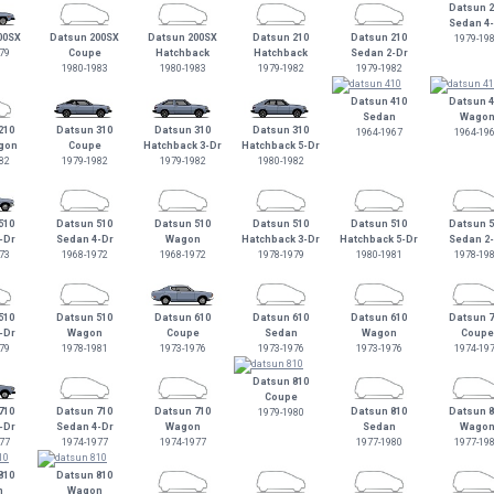
Datsun 2
Sedan 4
00SX
Datsun 200SX
Datsun 200SX
Datsun 210
Datsun 210
1979-19
79
Coupe
Hatchback
Hatchback
Sedan 2-Dr
1980-1983
1980-1983
1979-1982
1979-1982
Datsun 410
Datsun 4
Sedan
Wago
210
Datsun 310
Datsun 310
Datsun 310
1964-1967
1964-19
gon
Coupe
Hatchback 3-Dr
Hatchback 5-Dr
82
1979-1982
1979-1982
1980-1982
510
Datsun 510
Datsun 510
Datsun 510
Datsun 510
Datsun 5
-Dr
Sedan 4-Dr
Wagon
Hatchback 3-Dr
Hatchback 5-Dr
Sedan 2
73
1968-1972
1968-1972
1978-1979
1980-1981
1978-19
510
Datsun 510
Datsun 610
Datsun 610
Datsun 610
Datsun 7
-Dr
Wagon
Coupe
Sedan
Wagon
Coupe
79
1978-1981
1973-1976
1973-1976
1973-1976
1974-19
Datsun 810
Coupe
710
Datsun 710
Datsun 710
Datsun 810
Datsun 8
1979-1980
-Dr
Sedan 4-Dr
Wagon
Sedan
Wago
77
1974-1977
1974-1977
1977-1980
1977-19
810
Datsun 810
n
Wagon