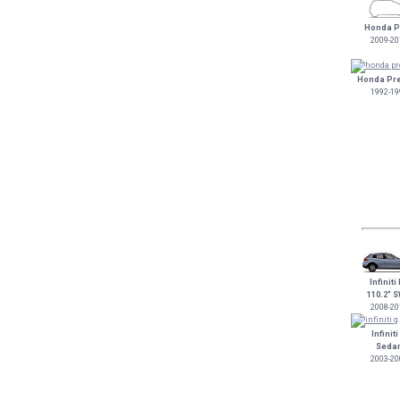
Honda Pi
2009-20
Honda Pr
1992-19
Infiniti
110.2" 
2008-20
Infiniti
Seda
2003-20