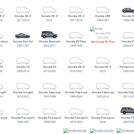
R-V
Honda CR-V
Honda CR-V
Honda CR-Z
Honda CRX
Honda C
16
2017-2022
2023-
2011-2016
1984-1987
1988-19
Honda FCX
2003-2006
sstour
Honda Del Sol
Honda Element
Honda EV Plus
Honda F
See Honda EV Plus
15
1993-1997
2003-2011
1998-1999
2008-20
it
Honda Fit
Honda Fit
Honda HR-V
Honda HR-V
Honda Ins
08
2009-2014
2015-2020
2016-2022
2023-
2000-20
sight
Honda Insight
Honda Odyssey
Honda Odyssey
Honda Odyssey
Honda Ody
14
2019-2022
1995-1998
1999-2004
2005-2010
2011-20
yssey
Honda Passport
Honda Passport
Honda Passport
Honda Passport
Honda Pi
1994-1997
1998-2002
2019-2025
2026-
2003-20