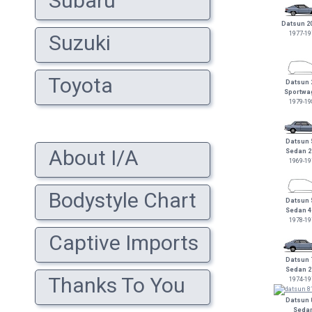
Subaru
Datsun 2
1977-19
Suzuki
Toyota
Datsun 
Sportwa
1979-19
Datsun 
About I/A
Sedan 2
1969-19
Bodystyle Chart
Datsun 
Sedan 4
1978-19
Captive Imports
Datsun 
Sedan 2
Thanks To You
1974-19
Datsun 
Seda