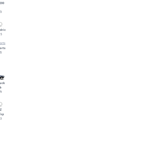
200
73
dric
65
orts
70
uck
b
79
 Z
Top
83