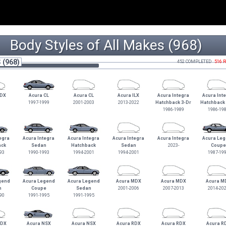
Body Styles of All Makes (968)
S
(968)
452 COMPLETED
516 
ADX
Acura CL
Acura CL
Acura ILX
Acura Integra
Acura Int
1997-1999
2001-2003
2013-2022
Hatchback 3-Dr
Hatchback 
1986-1989
1986-19
egra
Acura Integra
Acura Integra
Acura Integra
Acura Integra
Acura Le
ack
Sedan
Hatchback
Sedan
2023-
Coupe
93
1990-1993
1994-2001
1994-2001
1987-19
gend
Acura Legend
Acura Legend
Acura MDX
Acura MDX
Acura M
n
Coupe
Sedan
2001-2006
2007-2013
2014-20
90
1991-1995
1991-1995
MDX
Acura NSX
Acura NSX
Acura RDX
Acura RDX
Acura R