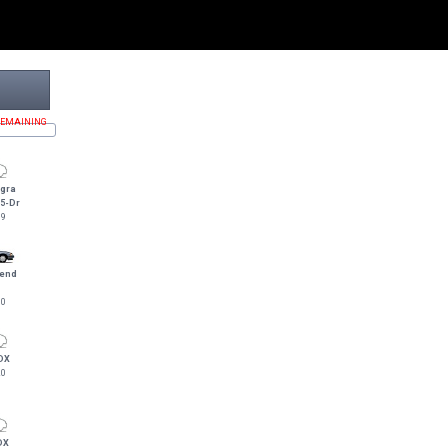
REMAINING
egra
5-Dr
89
gend
90
DX
20
DX