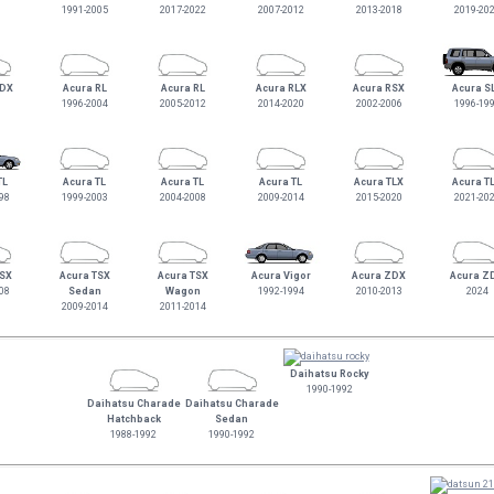
1991-2005
2017-2022
2007-2012
2013-2018
2019-20
RDX
Acura RL
Acura RL
Acura RLX
Acura RSX
Acura S
1996-2004
2005-2012
2014-2020
2002-2006
1996-19
TL
Acura TL
Acura TL
Acura TL
Acura TLX
Acura T
98
1999-2003
2004-2008
2009-2014
2015-2020
2021-20
TSX
Acura TSX
Acura TSX
Acura Vigor
Acura ZDX
Acura Z
08
Sedan
Wagon
1992-1994
2010-2013
2024
2009-2014
2011-2014
Daihatsu Rocky
1990-1992
Daihatsu Charade
Daihatsu Charade
Hatchback
Sedan
1988-1992
1990-1992