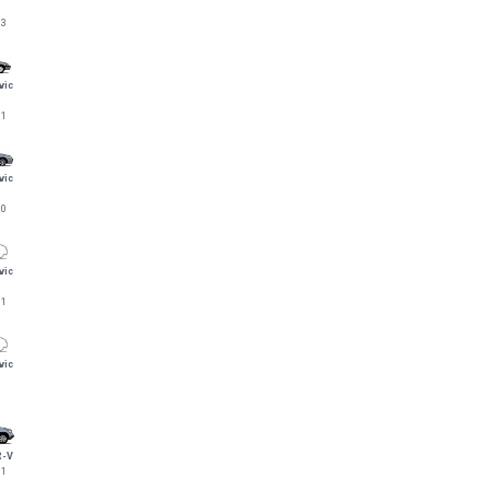
83
vic
91
vic
00
vic
11
vic
R-V
11