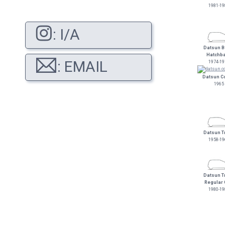
1981-19
: I/A
Datsun B
Hatchb
: EMAIL
1974-19
Datsun C
1965
Datsun T
1958-19
Datsun T
Regular
1980-19