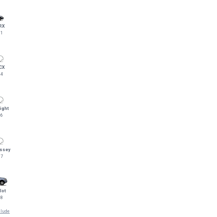
RX
91
CX
14
ight
06
ssey
17
lot
08