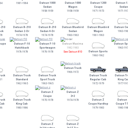
Datsun 1000
Datsun 1000
Datsun 1200
Datsun 1
84
1981-1984
Sedan
Wagon
Coupe
Sedan
1958-1959
1958-1959
1971-1973
1971-19
-210
Datsun B-210
Datsun B-210
Datsun Bluebird
Datsun Bluebird
Datsun Ce
ack
Sedan 2-Dr
Sedan 4-Dr
Sedan
Wagon
1963-19
78
1974-1978
1974-1978
1960-1963
1961-1963
oupe
Datsun F-10
Datsun F-10
Datsun Maxima
Datsun Sp
Hatchback
Sportwagon
1982-1983
1963-19
Datsun Sports
1976-1978
1976-1978
See Datsun 810
1960-1962
Datsun Truck
1966-1972
ruck
Datsun Truck
Datsun Truck
Datsun Truck
Datsun Tr
61
Standard
Sport Truck
Regular Cab
King Ca
1962-1965
1963-1965
1972-1979
1977-19
Datsun Z
Datsun Z
Coupe
2+2
ruck
Datsun Truck
Datsun Z
Datsun
1970-1978
1974-1978
 Cab
King Cab
Coupe Hardtop
Coupe T-
86
1980-1986
1979-1983
1980-19
Datsun Z
Datsun Z