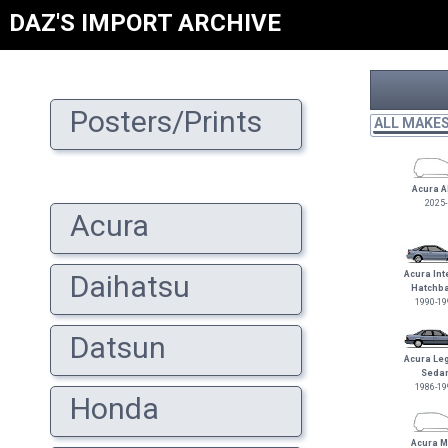
DAZ'S IMPORT ARCHIVE
Posters/Prints
ALL MAKE
Acura 
2025-
Acura
Acura Int
Daihatsu
Hatchb
1990-19
Datsun
Acura Le
Seda
1986-19
Honda
Acura 