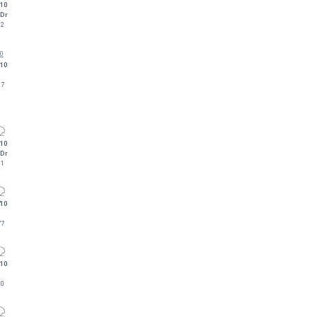
10
-Dr
82
10
n
67
10
-Dr
81
10
77
10
n
80