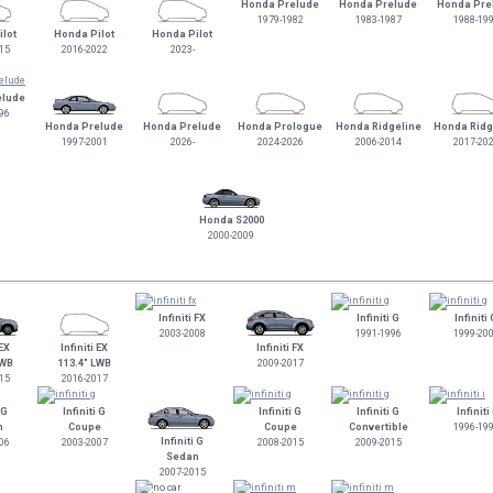
Honda Prelude
Honda Prelude
Honda Pre
1979-1982
1983-1987
1988-19
lot
Honda Pilot
Honda Pilot
15
2016-2022
2023-
elude
96
Honda Prelude
Honda Prelude
Honda Prologue
Honda Ridgeline
Honda Ridg
1997-2001
2026-
2024-2026
2006-2014
2017-20
Honda S2000
2000-2009
Infiniti FX
Infiniti G
Infiniti
2003-2008
1991-1996
1999-20
 EX
Infiniti EX
Infiniti FX
SWB
113.4" LWB
2009-2017
15
2016-2017
 G
Infiniti G
Infiniti G
Infiniti G
Infiniti 
n
Coupe
Coupe
Convertible
1996-19
Infiniti G
06
2003-2007
2008-2015
2009-2015
Sedan
2007-2015