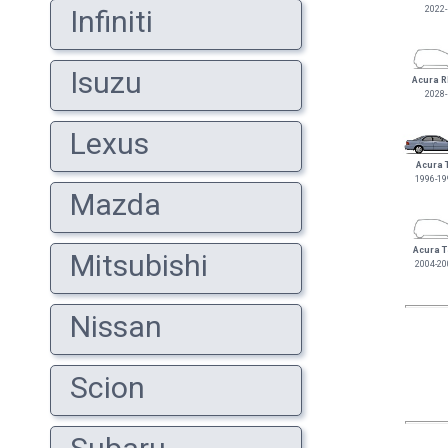
Infiniti
2022-
Isuzu
Acura 
2028-
Lexus
Acura 
1996-19
Mazda
Acura 
Mitsubishi
2004-20
Nissan
Scion